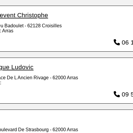
tevent Christophe
u Badoulet - 62128 Croisilles
: Arras
06 1
que Ludovic
ace De L Ancien Rivage - 62000 Arras
:
09 5
oulevard De Strasbourg - 62000 Arras