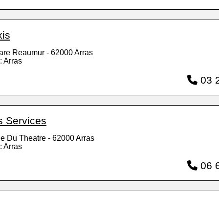
xis
are Reaumur - 62000 Arras
: Arras
03 2
s Services
ce Du Theatre - 62000 Arras
: Arras
06 6