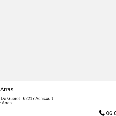
 Arras
 De Gueret - 62217 Achicourt
: Arras
06 0