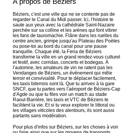
A propos de Béziers
Béziers, c'est une ville qui ne se contente pas de
regarder le Canal du Midi passer. Ici, l'histoire te
saute aux yeux avec la cathédrale Saint-Nazaire
perchée sur sa colline et les arènes qui font vibrer
les fans de tauromachie. Flâne dans les ruelles du
centre ancien, grimpe jusqu'au Plateau des Poètes
ou pose-toi au bord du canal pour une pause
tranquille. Chaque été, la Feria de Béziers
transforme la ville en un grand rendez-vous culturel
et festif, avec corridas, concerts et bodegas. À
l'automne, les amateurs de vin ne ratent pas les
Vendanges de Béziers, un événement qui mêle
terroir et convivialité. Pour te déplacer facilement,
les taxis biterrois sont là. Que tu arrives à la gare
SNCF, que tu partes vers l'aéroport de Béziers-Cap
d'Agde ou que tu files voir un match au stade
Raoul-Barrière, les taxis et VTC de Béziers te
facilitent la vie. Et si tu veux explorer le littoral ou
les villages viticoles des alentours, ils sont aussi
partants sans modération.
Pour plus d'infos sur Béziers, sur les choses à voir
ou faire ainsi que sur les moyens de transports