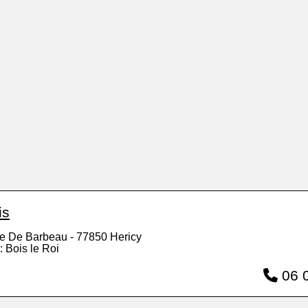
is
e De Barbeau - 77850 Hericy
: Bois le Roi
06 0