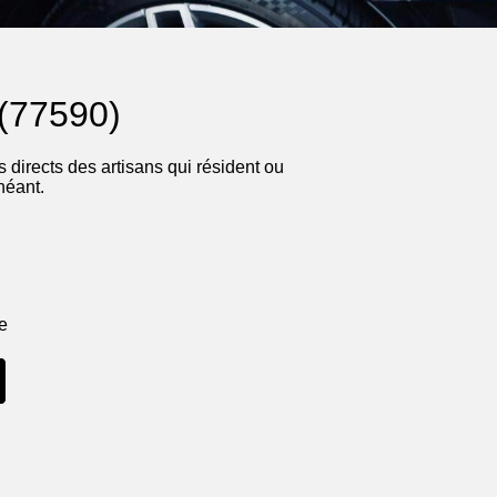
 (77590)
 directs des artisans qui résident ou
héant.
ne