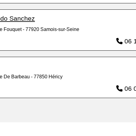
ldo Sanchez
e Fouquet - 77920 Samois-sur-Seine
06 1
e De Barbeau - 77850 Héricy
06 0