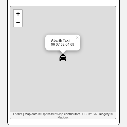
+
−
×
Abarth Taxi
06 07 62 64 69
Leaflet
| Map data ©
OpenStreetMap
contributors,
CC-BY-SA
, Imagery ©
Mapbox