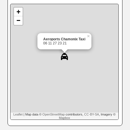
+
−
×
Aeroports Chamonix Taxi
06 11 27 23 21
Leaflet
| Map data ©
OpenStreetMap
contributors,
CC-BY-SA
, Imagery ©
Mapbox