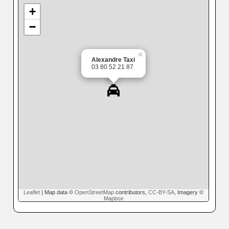
+
−
×
Alexandre Taxi
03 80 52 21 87
Leaflet
| Map data ©
OpenStreetMap
contributors,
CC-BY-SA
, Imagery ©
Mapbox