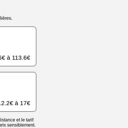
.
lières.
6€ à 113.6€
2.2€ à 17€
istance et le tarif
 prix sensiblement.