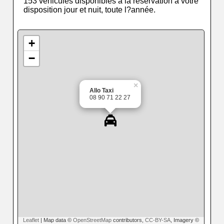
153 véhicules disponibles à la réservation à votre
disposition jour et nuit, toute l?année.
+
−
×
Allo Taxi
08 90 71 22 27
Leaflet
| Map data ©
OpenStreetMap
contributors,
CC-BY-SA
, Imagery ©