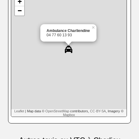
+
−
×
Ambulance Charliendine
04 77 60 13 93
Leaflet
| Map data ©
OpenStreetMap
contributors,
CC-BY-SA
, Imagery ©
Mapbox