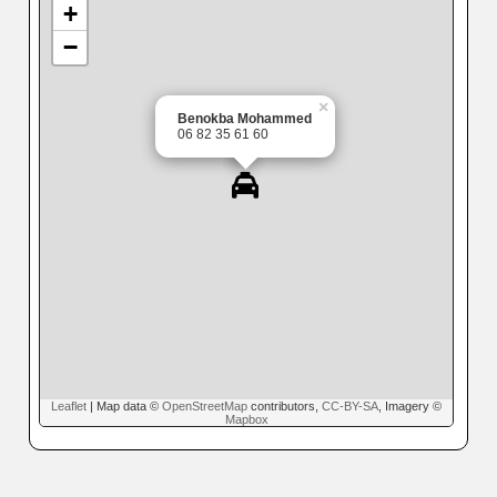
+
−
×
Benokba Mohammed
06 82 35 61 60
Leaflet
| Map data ©
OpenStreetMap
contributors,
CC-BY-SA
, Imagery ©
Mapbox