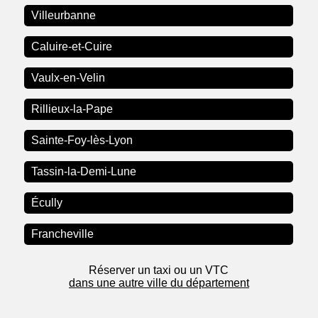
Villeurbanne
Caluire-et-Cuire
Vaulx-en-Velin
Rillieux-la-Pape
Sainte-Foy-lès-Lyon
Tassin-la-Demi-Lune
Écully
Francheville
Réserver un taxi ou un VTC
dans une autre ville du département