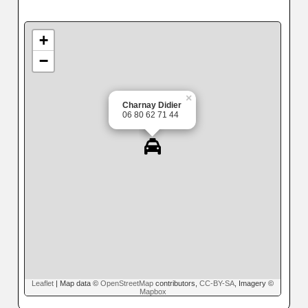
+
−
×
Charnay Didier
06 80 62 71 44
Leaflet
| Map data ©
OpenStreetMap
contributors,
CC-BY-SA
, Imagery ©
Mapbox