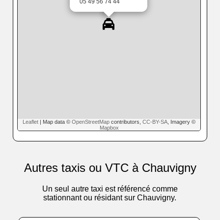
05 49 56 74 44
Leaflet
| Map data ©
OpenStreetMap
contributors,
CC-BY-SA
, Imagery ©
Mapbox
Autres taxis ou VTC à Chauvigny
Un seul autre taxi est référencé comme
stationnant ou résidant sur Chauvigny.