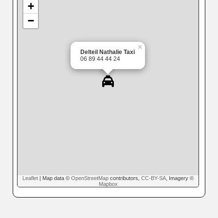
+
−
×
Delteil Nathalie Taxi
06 89 44 44 24
Leaflet
| Map data ©
OpenStreetMap
contributors,
CC-BY-SA
, Imagery ©
Mapbox