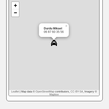
+
−
×
Durdu Mikael
06 87 60 35 56
Leaflet
| Map data ©
OpenStreetMap
contributors,
CC-BY-SA
, Imagery ©
Mapbox