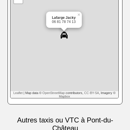
×
Lafarge Jacky
06 81 78 74 13
Leaflet
| Map data ©
OpenStreetMap
contributors,
CC-BY-SA
, Imagery ©
Mapbox
Autres taxis ou VTC à Pont-du-
Château