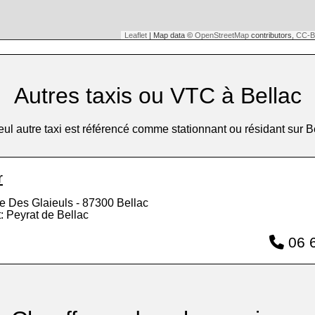
Leaflet
| Map data ©
OpenStreetMap
contributors,
CC-B
Autres taxis ou VTC à Bellac
ul autre taxi est référencé comme stationnant ou résidant sur B
r
e Des Glaieuls - 87300 Bellac
: Peyrat de Bellac
06 6