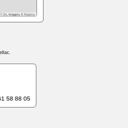
Y-SA
, Imagery ©
Mapbox
ellac.
1 58 88 05