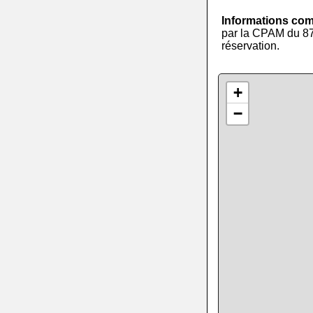
Informations co
par la CPAM du 87 
réservation.
+
−