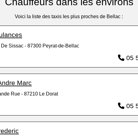
Chauffeurs dans les environs
Voici la liste des taxis les plus proches de Bellac :
ulances
 De Sissac - 87300 Peyrat-de-Bellac
05 5
Andre Marc
ande Rue - 87210 Le Dorat
05 5
rederic