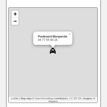
+
−
×
Poulenard Marguerite
04 77 55 40 16
Leaflet
| Map data ©
OpenStreetMap
contributors,
CC-BY-SA
, Imagery ©
Mapbox