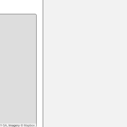
Y-SA
, Imagery ©
Mapbox