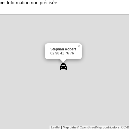
ice
: Information non précisée.
×
Stephan Robert
02 98 41 76 76
Leaflet
| Map data ©
OpenStreetMap
contributors,
CC-B