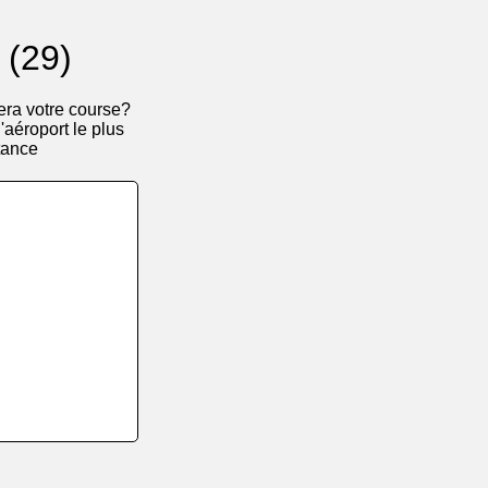
 (29)
era votre course?
'aéroport le plus
tance