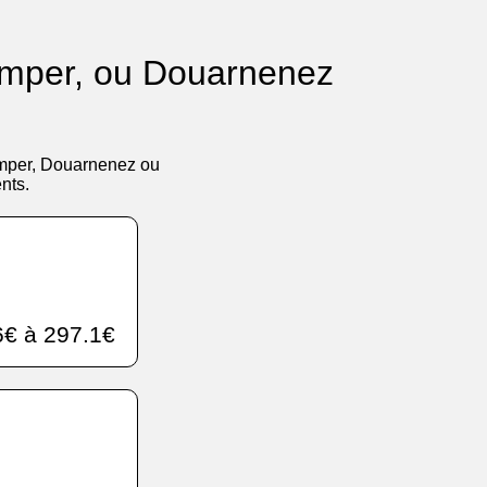
uimper, ou Douarnenez
uimper, Douarnenez ou
nts.
€ à 297.1€