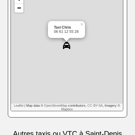
−
×
Taxi Chris
06 61 12 55 28
Leaflet
| Map data ©
OpenStreetMap
contributors,
CC-BY-SA
, Imagery ©
Mapbox
Autres taxis ou VTC à Saint-Denis