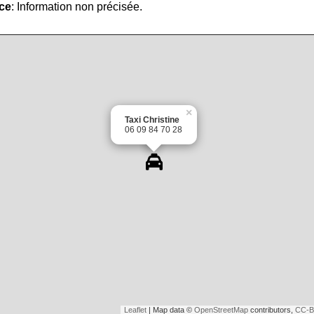
ice
: Information non précisée.
×
Taxi Christine
06 09 84 70 28
Leaflet
| Map data ©
OpenStreetMap
contributors,
CC-B