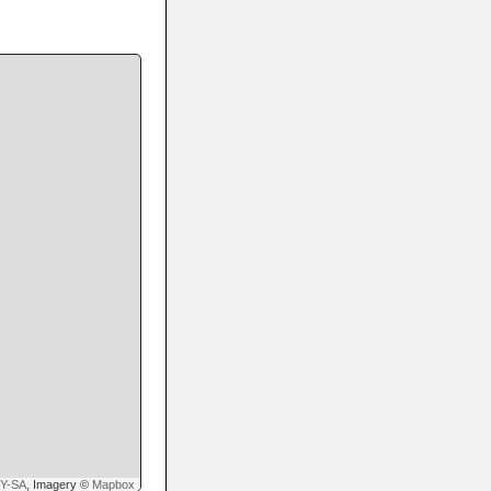
Y-SA
, Imagery ©
Mapbox