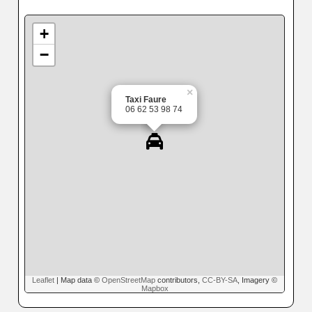
+
−
×
Taxi Faure
06 62 53 98 74
Leaflet
| Map data ©
OpenStreetMap
contributors,
CC-BY-SA
, Imagery ©
Mapbox