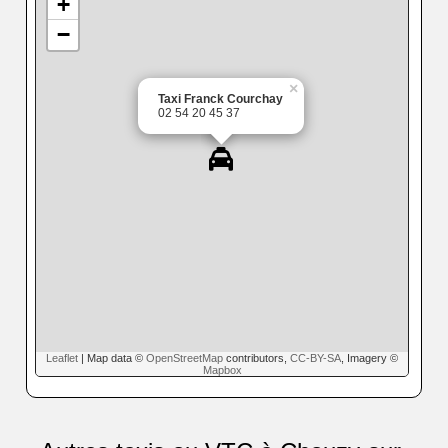
+
−
×
Taxi Franck Courchay
02 54 20 45 37
Leaflet
| Map data ©
OpenStreetMap
contributors,
CC-BY-SA
, Imagery ©
Mapbox