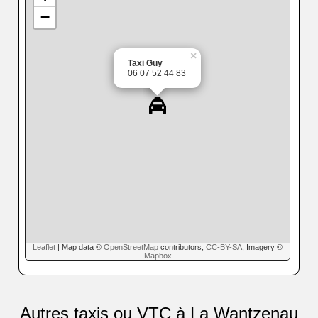
−
×
Taxi Guy
06 07 52 44 83
Leaflet
| Map data ©
OpenStreetMap
contributors,
CC-BY-SA
, Imagery ©
Mapbox
Autres taxis ou VTC à La Wantzenau