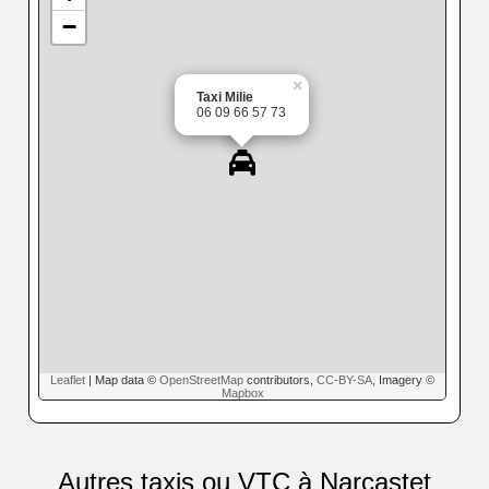
−
×
Taxi Milie
06 09 66 57 73
Leaflet
| Map data ©
OpenStreetMap
contributors,
CC-BY-SA
, Imagery ©
Mapbox
Autres taxis ou VTC à Narcastet