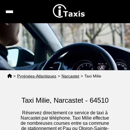
Recherche
Calcul de tarif
Taxis conventionnés
Espace pro
>
Pyrénées-Atlantiques
>
Narcastet
>
Taxi Milie
Taxi Milie, Narcastet - 64510
Réservez directement ce service de taxi à
Narcastet par téléphone. Taxi Milie effectue
de nombreuses courses entre sa commune
de stationnement et Pau ou Oloron-Sainte-