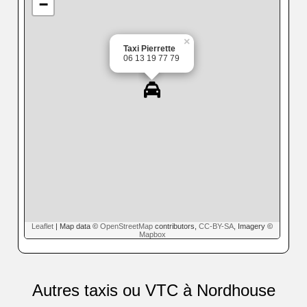
−
×
Taxi Pierrette
06 13 19 77 79
Leaflet
| Map data ©
OpenStreetMap
contributors,
CC-BY-SA
, Imagery ©
Mapbox
Autres taxis ou VTC à Nordhouse