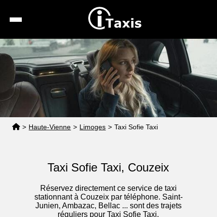
Recherche
Calcul de tarif
Taxis conventionnés
Espace pro
>
Haute-Vienne
>
Limoges
>
Taxi Sofie Taxi
Taxi Sofie Taxi, Couzeix
Réservez directement ce service de taxi
stationnant à Couzeix par téléphone. Saint-
Junien, Ambazac, Bellac ... sont des trajets
réguliers pour Taxi Sofie Taxi.