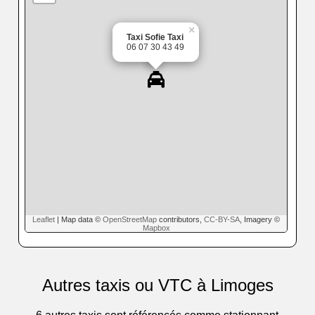
×
Taxi Sofie Taxi
06 07 30 43 49
Leaflet
| Map data ©
OpenStreetMap
contributors,
CC-BY-SA
, Imagery ©
Mapbox
Autres taxis ou VTC à Limoges