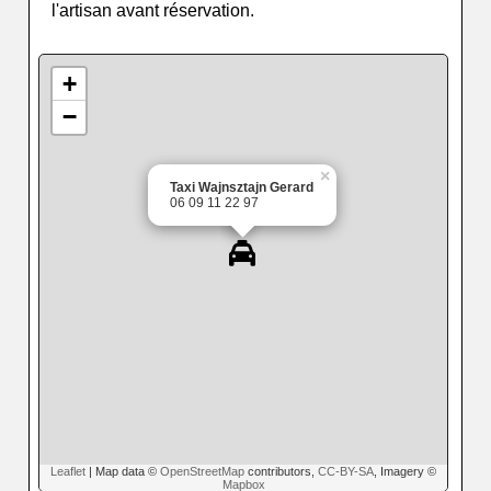
l'artisan avant réservation.
+
−
×
Taxi Wajnsztajn Gerard
06 09 11 22 97
Leaflet
| Map data ©
OpenStreetMap
contributors,
CC-BY-SA
, Imagery ©
Mapbox