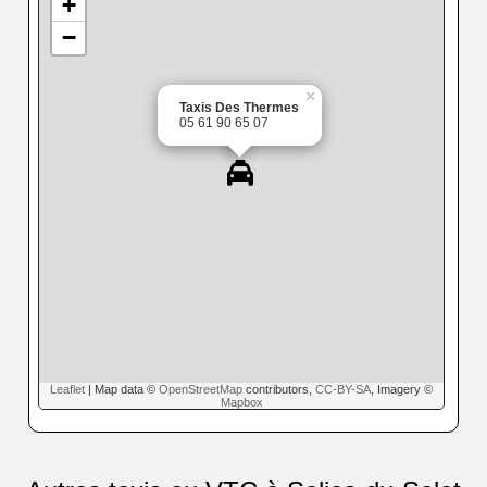
+
−
×
Taxis Des Thermes
05 61 90 65 07
Leaflet
| Map data ©
OpenStreetMap
contributors,
CC-BY-SA
, Imagery ©
Mapbox