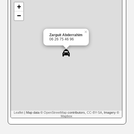
+
−
×
Zarguit Abderrahim
06 26 75 46 96
Leaflet
| Map data ©
OpenStreetMap
contributors,
CC-BY-SA
, Imagery ©
Mapbox