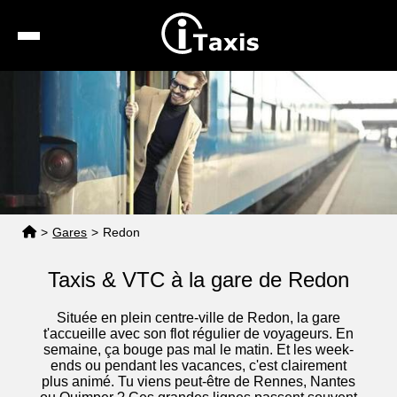
Recherche
Calcul de tarif
Taxis conventionnés
Espace pro
>
Gares
>
Redon
Taxis & VTC à la gare de Redon
Située en plein centre-ville de Redon, la gare
t'accueille avec son flot régulier de voyageurs. En
semaine, ça bouge pas mal le matin. Et les week-
ends ou pendant les vacances, c'est clairement
plus animé. Tu viens peut-être de Rennes, Nantes