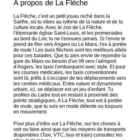
A propos de La Flèche
La Flèche, c'est un petit joyau niché dans la
Sarthe, où tu vibes au rythme de la nature et de la
culture locale. Avec le zoo de La Flèche,
l'étonnante église Saint-Louis, et les promenades
au bord du Loir, tu ne t'ennuies jamais. Si l'envie te
prend de filer vers Angers ou Le Mans, t'es à portée
de route ! Les taxis fléchois sont tes meilleurs alliés
pour ces balades. Que tu aies envie de rejoindre la
gare du Mans ou besoin d'un lift vers l'aéroport
d'Angers, les taxis t'embarquent avec style. Et pour
les courses médicales, les taxis conventionnés
sont là, prêts à s'occuper de tes déplacements vers
les centres médicaux. Entre nature et dynamisme
urbain, ici, se déplacer est un jeu d'enfant. Tu
profites du cadre tout en restant à proximité des
points stratégiques. A La Flèche, tout est à portée
de route, que tu sois en mode détente ou toujours
en mouvement.
Pour plus d'infos sur La Flèche, sur les choses à
voir ou faire ainsi que sur les moyens de transports
disponibles (Taxi, VTC, bus et train) consultez les