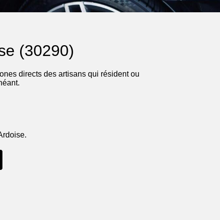
ise (30290)
nes directs des artisans qui résident ou
héant.
Ardoise.