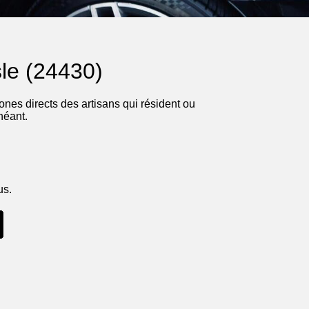
sle (24430)
nes directs des artisans qui résident ou
héant.
us.