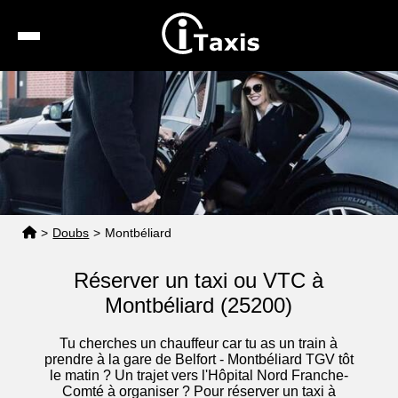
Recherche
Calcul de tarif
Taxis conventionnés
Espace pro
>
Doubs
>
Montbéliard
Réserver un taxi ou VTC à
Montbéliard (25200)
Tu cherches un chauffeur car tu as un train à
prendre à la gare de Belfort - Montbéliard TGV tôt
le matin ? Un trajet vers l'Hôpital Nord Franche-
Comté à organiser ? Pour réserver un taxi à