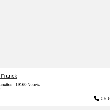
r Franck
anottes - 19160 Neuvic
:
05 5