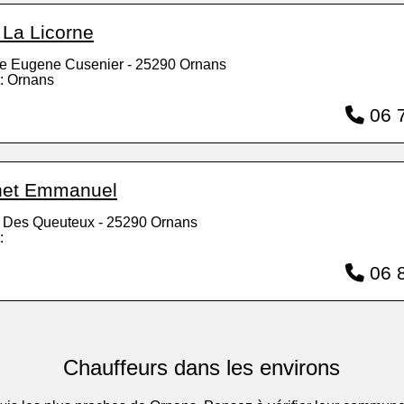
 La Licorne
e Eugene Cusenier - 25290 Ornans
: Ornans
06 7
inet Emmanuel
 Des Queuteux - 25290 Ornans
:
06 8
Chauffeurs dans les environs