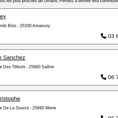
 taxis les plus proches de Ornans. Pensez à vérifier leur commun
cey
ands Bois - 25330 Amancey
03 8
ne Sanchez
e Des Tilleuls - 25660 Saône
06 7
ristophe
e De La Source - 25660 Morre