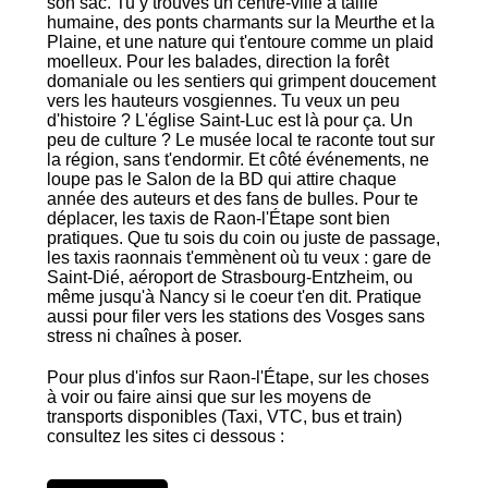
son sac. Tu y trouves un centre-ville à taille
humaine, des ponts charmants sur la Meurthe et la
Plaine, et une nature qui t'entoure comme un plaid
moelleux. Pour les balades, direction la forêt
domaniale ou les sentiers qui grimpent doucement
vers les hauteurs vosgiennes. Tu veux un peu
d'histoire ? L'église Saint-Luc est là pour ça. Un
peu de culture ? Le musée local te raconte tout sur
la région, sans t'endormir. Et côté événements, ne
loupe pas le Salon de la BD qui attire chaque
année des auteurs et des fans de bulles. Pour te
déplacer, les taxis de Raon-l'Étape sont bien
pratiques. Que tu sois du coin ou juste de passage,
les taxis raonnais t'emmènent où tu veux : gare de
Saint-Dié, aéroport de Strasbourg-Entzheim, ou
même jusqu'à Nancy si le coeur t'en dit. Pratique
aussi pour filer vers les stations des Vosges sans
stress ni chaînes à poser.
Pour plus d'infos sur Raon-l'Étape, sur les choses
à voir ou faire ainsi que sur les moyens de
transports disponibles (Taxi, VTC, bus et train)
consultez les sites ci dessous :