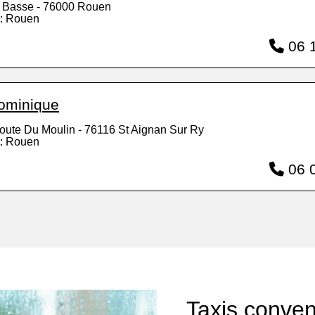
 Basse - 76000 Rouen
: Rouen
06 1
ominique
oute Du Moulin - 76116 St Aignan Sur Ry
: Rouen
06 0
Taxis conve