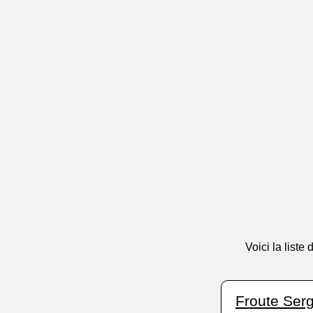
Voici la list
Froute Serg