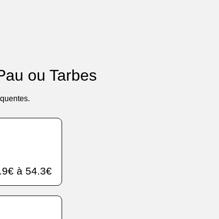
 Pau ou Tarbes
équentes.
.9€ à 54.3€