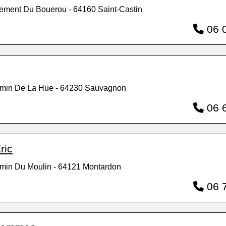
sement Du Bouerou - 64160 Saint-Castin
06 0
emin De La Hue - 64230 Sauvagnon
06 6
ric
min Du Moulin - 64121 Montardon
06 7