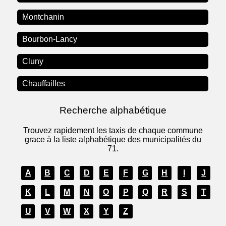
Montchanin
Bourbon-Lancy
Cluny
Chauffailles
Recherche alphabétique
Trouvez rapidement les taxis de chaque commune
grace à la liste alphabétique des municipalités du
71.
A
B
C
D
E
F
G
H
I
J
K
L
M
N
O
P
Q
R
S
T
U
V
W
X
Y
Z