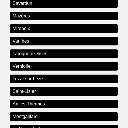
Saverdun
Mazères
Mirepoix
Varilhes
Laroque-d'Olmes
Verniolle
Lézat-sur-Lèze
Saint-Lizier
Ax-les-Thermes
Montgaillard