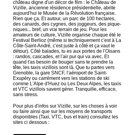
château digne d'un décor de film : le Château de
Vizille, ancienne résidence présidentielle, abrite
aujourd'hui le Musée de la Révolution française.
Rien que ça. Et autour, un parc de 100 hectares,
des canards, des cygnes, des joggeurs, des pique-
niques... bref, un vrai terrain de jeu. Pour les
amateurs de culture, Vizille organise chaque été le
Festival Berlioz (même si techniquement c'est à La
Côte-Saint-André, c'est juste à côté et ça vaut le
détour). Côté balades, tu es aux portes de l'Oisans
: randos, cascades, et l'air pur qui va avec. Et
quand t'as besoin de bouger sans te prendre la
tête, les taxis vizillois sont là. Que tu partes vers
Grenoble, la gare SNCF, l'aéroport de Saint-
Exupéry ou carrément vers les stations de ski
comme L'Alpe d'Huez ou Les Deux Alpes, les taxis
et VTC vizillois savent gérer. Tranquille, efficace,
sans stress.
Pour plus d'infos sur Vizille, sur les choses à voir
ou faire ainsi que sur les moyens de transports
disponibles (Taxi, VTC, bus et train) consultez les
sites ci dessous :