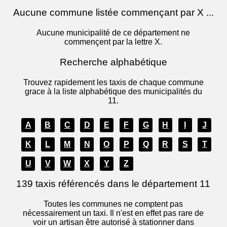
Aucune commune listée commençant par X ...
Aucune municipalité de ce département ne
commençent par la lettre X.
Recherche alphabétique
Trouvez rapidement les taxis de chaque commune
grace à la liste alphabétique des municipalités du
11.
A
B
C
D
E
F
G
H
I
J
K
L
M
N
O
P
Q
R
S
T
U
V
W
X
Y
Z
139 taxis référencés dans le département 11
Toutes les communes ne comptent pas
nécessairement un taxi. Il n'est en effet pas rare de
voir un artisan être autorisé à stationner dans