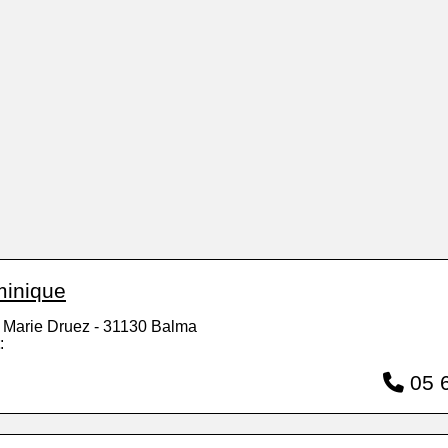
minique
 Marie Druez - 31130 Balma
:
05 6