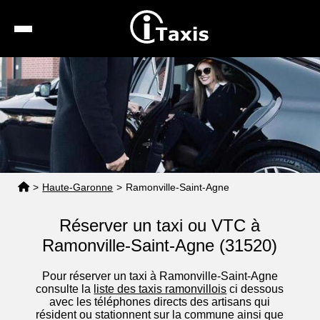
Recherche
Calcul de tarif
Taxis conventionnés
Espace pro
>
Haute-Garonne
>
Ramonville-Saint-Agne
Réserver un taxi ou VTC à
Ramonville-Saint-Agne (31520)
Pour réserver un taxi à Ramonville-Saint-Agne
consulte la
liste des taxis ramonvillois
ci dessous
avec les téléphones directs des artisans qui
résident ou stationnent sur la commune ainsi que