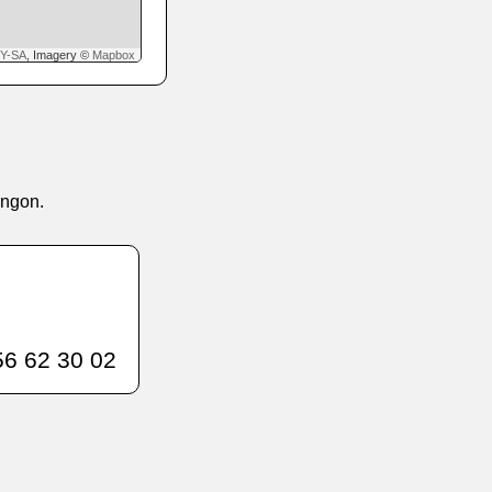
Y-SA
, Imagery ©
Mapbox
angon.
6 62 30 02