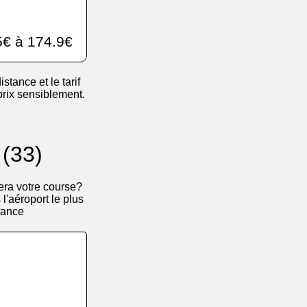
€ à 174.9€
istance et le tarif
 prix sensiblement.
 (33)
era votre course?
l'aéroport le plus
tance