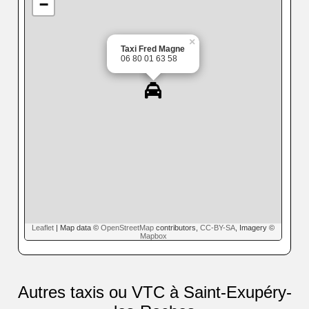
−
×
Taxi Fred Magne
06 80 01 63 58
Leaflet
| Map data ©
OpenStreetMap
contributors,
CC-BY-SA
, Imagery ©
Mapbox
Autres taxis ou VTC à Saint-Exupéry-