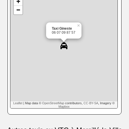
+
−
×
Taxi Gineste
06 07 09 87 57
Leaflet
| Map data ©
OpenStreetMap
contributors,
CC-BY-SA
, Imagery ©
Mapbox