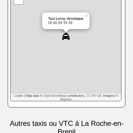
×
Taxi Leroy Veronique
06 86 89 39 38
Leaflet
| Map data ©
OpenStreetMap
contributors,
CC-BY-SA
, Imagery ©
Mapbox
Autres taxis ou VTC à La Roche-en-
Brenil