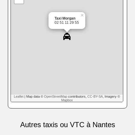
×
Taxi Morgan
02 51 11 29 55
Leaflet
| Map data ©
OpenStreetMap
contributors,
CC-BY-SA
, Imagery ©
Mapbox
Autres taxis ou VTC à Nantes